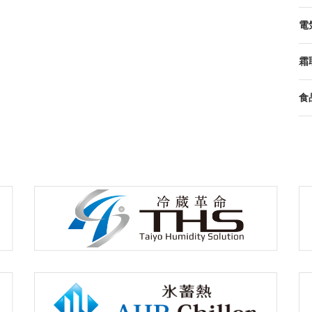
電
霜
食