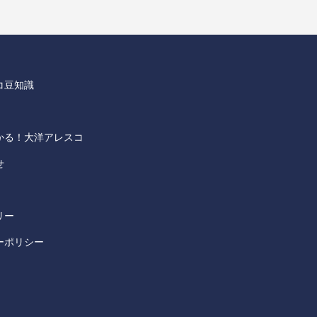
コ豆知識
かる！大洋アレスコ
せ
リー
ーポリシー