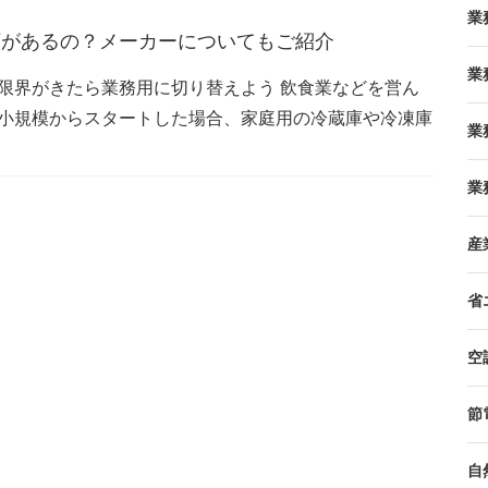
業
類があるの？メーカーについてもご紹介
業
限界がきたら業務用に切り替えよう 飲食業などを営ん
小規模からスタートした場合、家庭用の冷蔵庫や冷凍庫
業
業
産
省
空
節
自