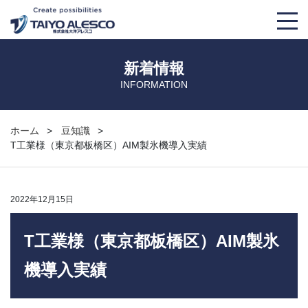
大洋アレスコについて
新着情報
INFORMATION
事業紹介
取り扱い製品
ホーム
豆知識
T工業様（東京都板橋区）AIM製氷機導入実績
会社概要
TKS
導入事例
大洋アレスコの強み
THS
マンガでわかる！大洋アレスコ
2022年12月15日
経営理念
AM’S+α
豆知識
T工業様（東京都板橋区）AIM製氷
機導入実績
OMAチラー
募集要項