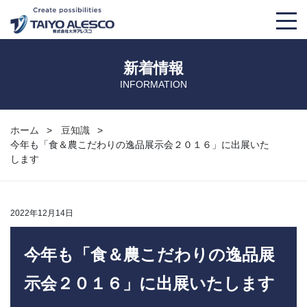
大洋アレスコについて
新着情報
INFORMATION
事業紹介
取り扱い製品
ホーム
豆知識
今年も「食＆農こだわりの逸品展示会２０１６」に出展いた
会社概要
TKS
導入事例
します
大洋アレスコの強み
THS
マンガでわかる！大洋アレスコ
2022年12月14日
経営理念
AM’S+α
豆知識
今年も「食＆農こだわりの逸品展
OMAチラー
募集要項
示会２０１６」に出展いたします