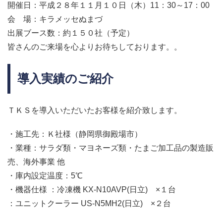
開催日：平成２８年１１月１０日（木）11：30～17：00
会 場：キラメッセぬまづ
出展ブース数：約１５０社（予定）
皆さんのご来場を心よりお待ちしております。。
導入実績のご紹介
ＴＫＳを導入いただいたお客様を紹介致します。
・施工先：Ｋ社様（静岡県御殿場市）
・業種：サラダ類・マヨネーズ類・たまご加工品の製造販
売、海外事業 他
・庫内設定温度：5℃
・機器仕様 ：冷凍機 KX-N10AVP(日立) ×１台
：ユニットクーラー US-N5MH2(日立) ×２台