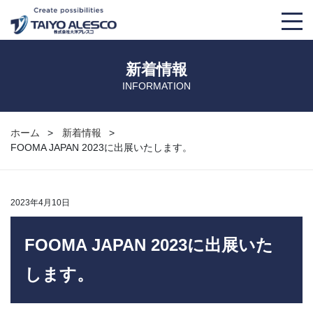
大洋アレスコについて
新着情報
INFORMATION
事業紹介
取り扱い製品
ホーム
新着情報
FOOMA JAPAN 2023に出展いたします。
会社概要
TKS
導入事例
大洋アレスコの強み
THS
マンガでわかる！大洋アレスコ
2023年4月10日
経営理念
AM’S+α
豆知識
FOOMA JAPAN 2023に出展いた
します。
OMAチラー
募集要項