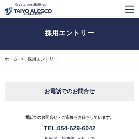
大洋アレスコについて
採用エントリー
事業紹介
取り扱い製品
ホーム
採用エントリー
会社概要
TKS
導入事例
大洋アレスコの強み
THS
マンガでわかる！大洋アレスコ
お電話でのお問合せ
経営理念
AM’S+α
豆知識
電話でのお問合せ・ご応募もお待ちしています。
OMAチラー
募集要項
TEL.
054-629-6042
担当者 総務部 坂下 まで