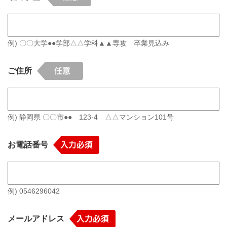
例) 〇〇大学●●学部△△学科▲▲専攻 卒業見込み
ご住所
例) 静岡県 〇〇市●● 123-4 △△マンション101号
お電話番号
例) 0546296042
メールアドレス