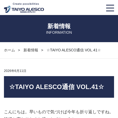
大洋アレスコについて
新着情報
INFORMATION
事業紹介
取り扱い製品
ホーム
新着情報
☆TAIYO ALESCO通信 VOL.41☆
会社概要
TKS
導入事例
2026年6月11日
大洋アレスコの強み
THS
マンガでわかる！大洋アレスコ
☆TAIYO ALESCO通信 VOL.41☆
経営理念
AM’S+α
豆知識
OMAチラー
募集要項
こんにちは。早いもので気づけば今年も折り返しですね。